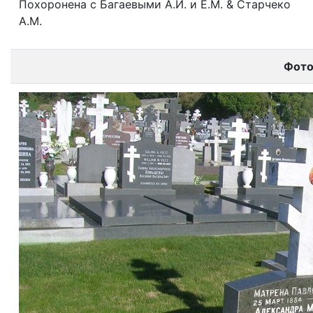
Похоронена с Багаевыми А.И. и Е.М. & Старчеко
А.М.
Фот