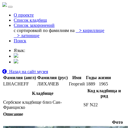
О проекте
Список кладбищ
Список захоронений
с сортировкой по фамилиям на
>
кириллице
>
латинице
Поиск
Язык:
Назад на сайт музея
Фамилия (англ)
Фамилия (рус)
Имя
Годы жизни
LIHACHEFF
ЛИХАЧЕВ
Георгий
1889
1965
Код кладбища и
Кладбище
ряд
Сербское кладбище близ Сан-
SF N22
Франциско
Описание
Фото