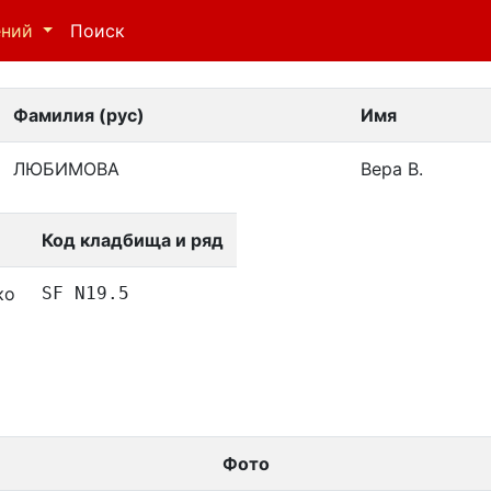
ений
Поиск
Фамилия (рус)
Имя
ЛЮБИМОВА
Вера В.
Код кладбища и ряд
ко
SF N19.5
Фото