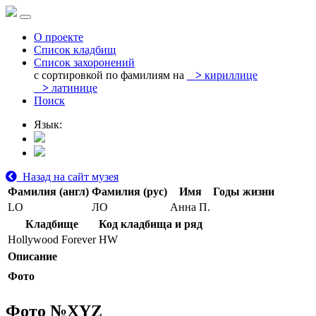
О проекте
Список кладбищ
Список захоронений
с сортировкой по фамилиям на
>
кириллице
>
латинице
Поиск
Язык:
Назад на сайт музея
Фамилия (англ)
Фамилия (рус)
Имя
Годы жизни
LO
ЛО
Анна П.
Кладбище
Код кладбища и ряд
Hollywood Forever
HW
Описание
Фото
Фото №
XYZ