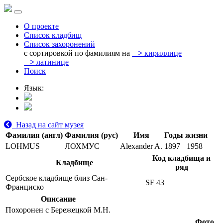
О проекте
Список кладбищ
Список захоронений
с сортировкой по фамилиям на
>
кириллице
>
латинице
Поиск
Язык:
Назад на сайт музея
Фамилия (англ)
Фамилия (рус)
Имя
Годы жизни
LOHMUS
ЛОХМУС
Alexander A.
1897
1958
Код кладбища и
Кладбище
ряд
Сербское кладбище близ Сан-
SF 43
Франциско
Описание
Похоронен с Бережецкой М.Н.
Фото