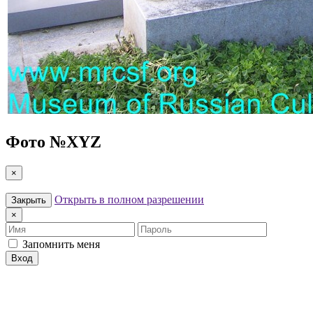
Фото №
XYZ
×
Открыть в полном разрешении
Закрыть
×
Имя
Пароль
Запомнить меня
Вход