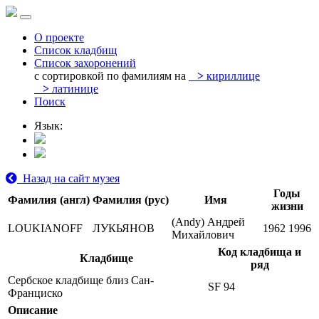
О проекте
Список кладбищ
Список захоронений
с сортировкой по фамилиям на
>
кириллице
>
латинице
Поиск
Язык:
Назад на сайт музея
Годы
Фамилия (англ)
Фамилия (рус)
Имя
жизни
(Andy) Андрей
LOUKIANOFF
ЛУКЬЯНОВ
1962
1996
Михайлович
Код кладбища и
Кладбище
ряд
Сербское кладбище близ Сан-
SF 94
Франциско
Описание