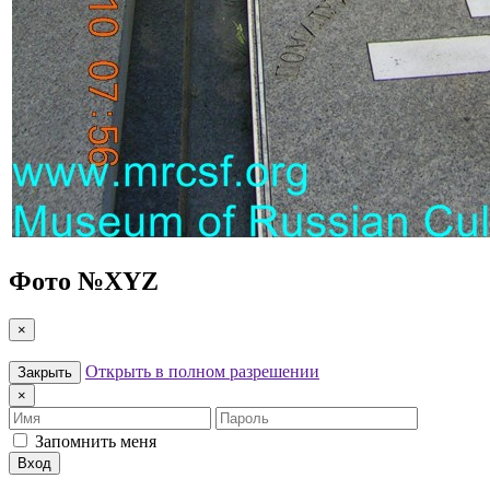
Фото №
XYZ
×
Открыть в полном разрешении
Закрыть
×
Имя
Пароль
Запомнить меня
Вход