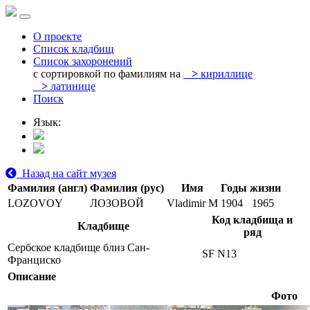
О проекте
Список кладбищ
Список захоронений
с сортировкой по фамилиям на
>
кириллице
>
латинице
Поиск
Язык:
Назад на сайт музея
Фамилия (англ)
Фамилия (рус)
Имя
Годы жизни
LOZOVOY
ЛОЗОВОЙ
Vladimir M
1904
1965
Код кладбища и
Кладбище
ряд
Сербское кладбище близ Сан-
SF N13
Франциско
Описание
Фото