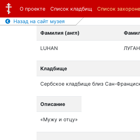
О проекте
Список кладбищ
Список захорон
Назад на сайт музея
Фамилия (англ)
Фамил
LUHAN
ЛУГА
Кладбище
Сербское кладбище близ Сан-Францис
Описание
«Мужу и отцу»