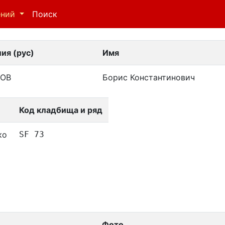
ений
Поиск
ия (рус)
Имя
НОВ
Борис Константинович
Код кладбища и ряд
ко
SF 73
Фото