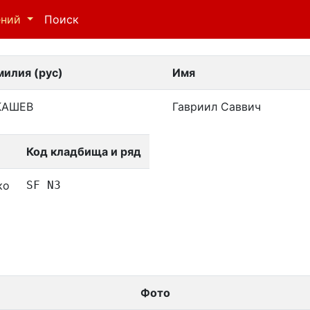
ений
Поиск
илия (рус)
Имя
КАШЕВ
Гавриил Саввич
Код кладбища и ряд
ко
SF N3
Фото