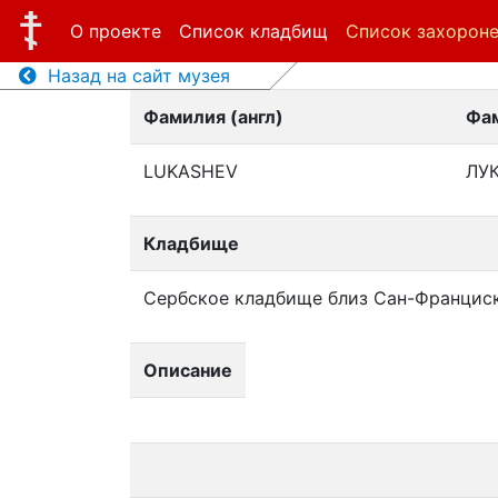
О проекте
Список кладбищ
Список захорон
Назад на сайт музея
Фамилия (англ)
Фам
LUKASHEV
ЛУ
Кладбище
Сербское кладбище близ Сан-Францис
Описание