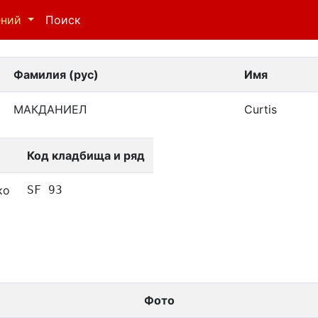
ений
Поиск
Фамилия (рус)
Имя
МАКДАНИЕЛ
Curtis
Код кладбища и ряд
ко
SF 93
Фото