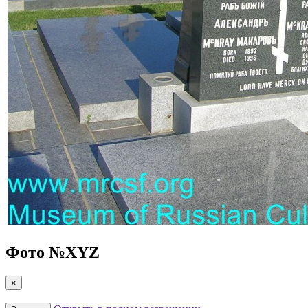
Фото №
XYZ
×