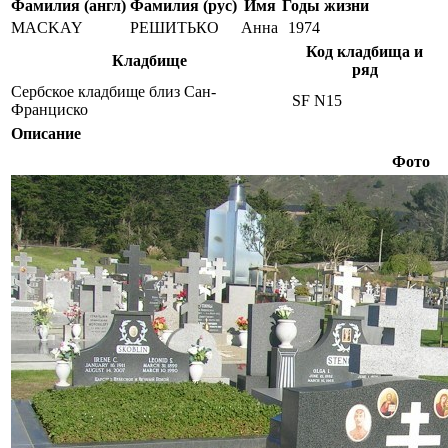
Фамилия (англ)
Фамилия (рус)
Имя
Годы жизни
MACKAY
РЕШИТЬКО
Анна
1974
Код кладбища и
Кладбище
ряд
Сербское кладбище близ Сан-
SF N15
Франциско
Описание
Фото