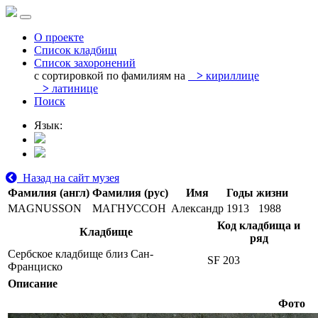
О проекте
Список кладбищ
Список захоронений
с сортировкой по фамилиям на
>
кириллице
>
латинице
Поиск
Язык:
Назад на сайт музея
Фамилия (англ)
Фамилия (рус)
Имя
Годы жизни
MAGNUSSON
МАГНУССОН
Александр
1913
1988
Код кладбища и
Кладбище
ряд
Сербское кладбище близ Сан-
SF 203
Франциско
Описание
Фото