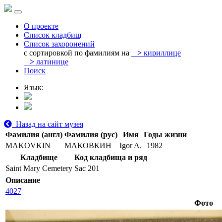
О проекте
Список кладбищ
Список захоронений
с сортировкой по фамилиям на
>
кириллице
>
латинице
Поиск
Язык:
Назад на сайт музея
Фамилия (англ)
Фамилия (рус)
Имя
Годы жизни
MAKOVKIN
МАКОВКИН
Igor A.
1982
Кладбище
Код кладбища и ряд
Saint Mary Cemetery
Sac 201
Описание
4027
Фото