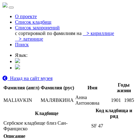
О проекте
Список кладбищ
Список захоронений
с сортировкой по фамилиям на
>
кириллице
>
латинице
Поиск
Язык:
Назад на сайт музея
Годы
Фамилия (англ)
Фамилия (рус)
Имя
жизни
Анна
MALIAVKIN
МАЛЯВКИНА
1901
1985
Антоновна
Код кладбища и
Кладбище
ряд
Сербское кладбище близ Сан-
SF 47
Франциско
Описание