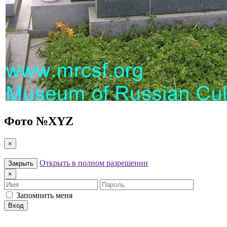
Фото №
XYZ
×
Открыть в полном разрешении
Закрыть
×
Имя
Пароль
Запомнить меня
Вход