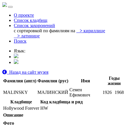
О проекте
Список кладбищ
Список захоронений
с сортировкой по фамилиям на
>
кириллице
>
латинице
Поиск
Язык:
Назад на сайт музея
Годы
Фамилия (англ)
Фамилия (рус)
Имя
жизни
Семен
MALINSKY
МАЛИНСКИЙ
1926
1968
Ефимович
Кладбище
Код кладбища и ряд
Hollywood Forever
HW
Описание
Фото