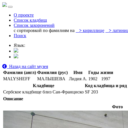
О проекте
Список кладбищ
Список захоронений
с сортировкой по фамилиям на
>
кириллице
>
латини
Поиск
Язык:
Назад на сайт музея
Фамилия (англ)
Фамилия (рус)
Имя
Годы жизни
MALYSHEFF
МАЛЫШЕВА
Лидия А.
1902
1997
Кладбище
Код кладбища и ряд
Сербское кладбище близ Сан-Франциско
SF 203
Описание
Фото