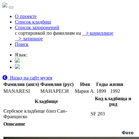
О проекте
Список кладбищ
Список захоронений
с сортировкой по фамилиям на
>
кириллице
>
латинице
Поиск
Язык:
Назад на сайт музея
Фамилия (англ)
Фамилия (рус)
Имя
Годы жизни
MANARESI
МАНАРЕСИ
Мария А.
1899
1992
Код кладбища и
Кладбище
ряд
Сербское кладбище близ Сан-
SF 203
Франциско
Описание
Фото