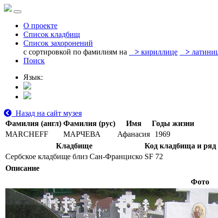
О проекте
Список кладбищ
Список захоронений
с сортировкой по фамилиям на
>
кириллице
>
латини
Поиск
Язык:
Назад на сайт музея
Фамилия (англ)
Фамилия (рус)
Имя
Годы жизни
MARCHEFF
МАРЧЕВА
Афанасия
1969
Кладбище
Код кладбища и ряд
Сербское кладбище близ Сан-Франциско
SF 72
Описание
Фото