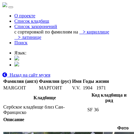
О проекте
Список кладбищ
Список захоронений
с сортировкой по фамилиям на
>
кириллице
>
латинице
Поиск
Язык:
Назад на сайт музея
Фамилия (англ)
Фамилия (рус)
Имя
Годы жизни
MARGOIT
МАРГОИТ
V.V.
1904
1971
Код кладбища и
Кладбище
ряд
Сербское кладбище близ Сан-
SF 36
Франциско
Описание
Фото