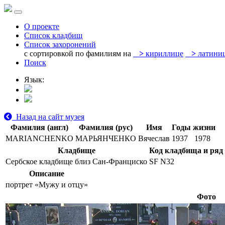
О проекте
Список кладбищ
Список захоронений
с сортировкой по фамилиям на
>
кириллице
>
латини
Поиск
Язык:
Назад на сайт музея
Фамилия (англ)
Фамилия (рус)
Имя
Годы жизни
MARIANCHENKO
МАРЬЯНЧЕНКО
Вячеслав
1937
1978
Кладбище
Код кладбища и ряд
Сербское кладбище близ Сан-Франциско
SF N32
Описание
портрет «Мужу и отцу»
Фото