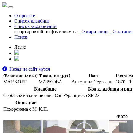
О проекте
Список кладбищ
Список захоронений
с сортировкой по фамилиям на
>
кириллице
>
латини
Поиск
Язык:
Назад на сайт музея
Фамилия (англ)
Фамилия (рус)
Имя
Годы ж
MARKOFF
МАРКОВА
Антонина Сергеевна
1870
1
Кладбище
Код кладбища и ряд
Сербское кладбище близ Сан-Франциско
SF 23
Описание
Похоронена с М. К.П.
Фото