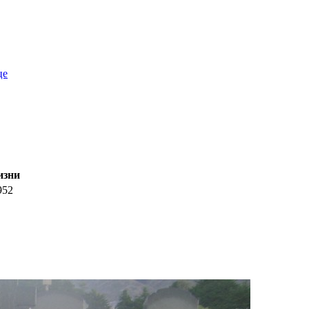
це
изни
952