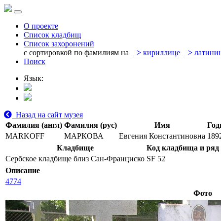
О проекте
Список кладбищ
Список захоронений
с сортировкой по фамилиям на
>
кириллице
>
латини
Поиск
Язык:
Назад на сайт музея
Фамилия (англ)
Фамилия (рус)
Имя
Год
MARKOFF
МАРКОВА
Евгения Константиновна
189
Кладбище
Код кладбища и ряд
Сербское кладбище близ Сан-Франциско
SF 52
Описание
4774
Фото