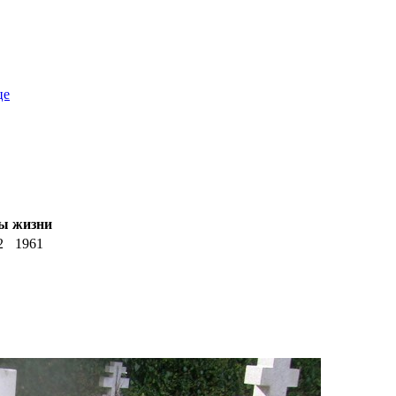
це
ы жизни
2
1961