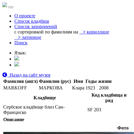
О проекте
Список кладбищ
Список захоронений
с сортировкой по фамилиям на
>
кириллице
>
латинице
Поиск
Язык:
Назад на сайт музея
Фамилия (англ)
Фамилия (рус)
Имя
Годы жизни
MARKOFF
МАРКОВА
Клара
1923
2008
Код кладбища и
Кладбище
ряд
Сербское кладбище близ Сан-
SF 203
Франциско
Описание
Фото