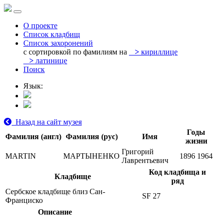
О проекте
Список кладбищ
Список захоронений
с сортировкой по фамилиям на
>
кириллице
>
латинице
Поиск
Язык:
Назад на сайт музея
Годы
Фамилия (англ)
Фамилия (рус)
Имя
жизни
Григорий
MARTIN
МАРТЫНЕНКО
1896
1964
Лаврентьевич
Код кладбища и
Кладбище
ряд
Сербское кладбище близ Сан-
SF 27
Франциско
Описание