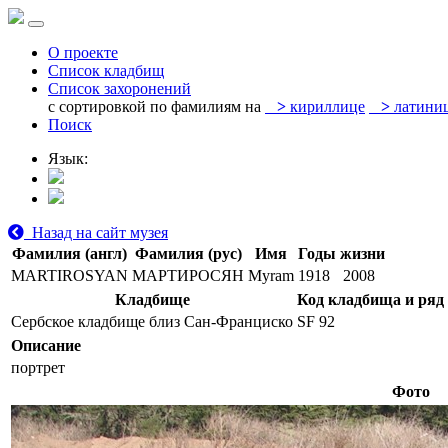
О проекте
Список кладбищ
Список захоронений
с сортировкой по фамилиям на
>
кириллице
>
латини
Поиск
Язык:
Назад на сайт музея
Фамилия (англ)
Фамилия (рус)
Имя
Годы жизни
MARTIROSYAN
МАРТИРОСЯН
Myram
1918
2008
Кладбище
Код кладбища и ряд
Сербское кладбище близ Сан-Франциско
SF 92
Описание
портрет
Фото