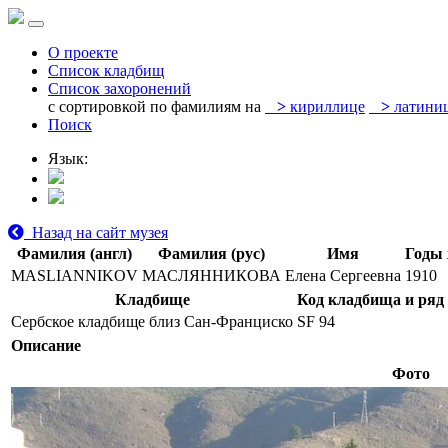
О проекте
Список кладбищ
Список захоронений
с сортировкой по фамилиям на
>
кириллице
>
латини
Поиск
Язык:
Назад на сайт музея
Фамилия (англ)
Фамилия (рус)
Имя
Годы
MASLIANNIKOV
МАСЛЯННИКОВА
Елена Сергеевна
1910
Кладбище
Код кладбища и ряд
Сербское кладбище близ Сан-Франциско
SF 94
Описание
Фото