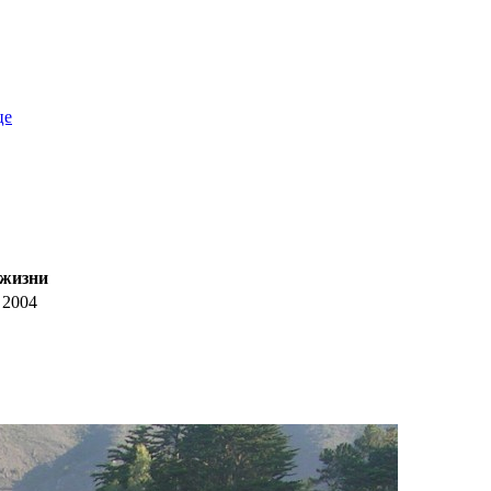
це
 жизни
2004