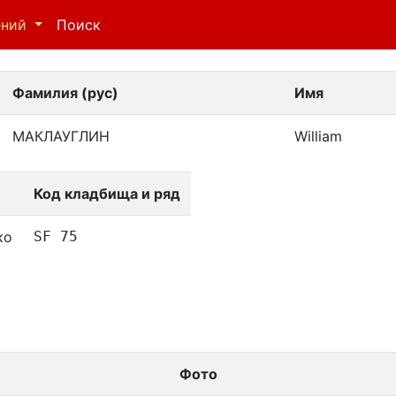
ений
Поиск
Фамилия (рус)
Имя
МАКЛАУГЛИН
William
Код кладбища и ряд
ко
SF 75
Фото