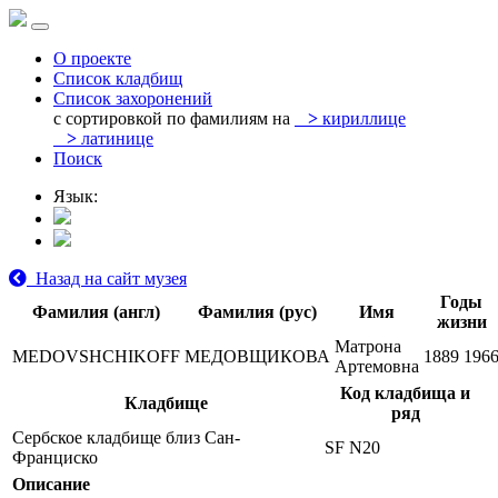
О проекте
Список кладбищ
Список захоронений
с сортировкой по фамилиям на
>
кириллице
>
латинице
Поиск
Язык:
Назад на сайт музея
Годы
Фамилия (англ)
Фамилия (рус)
Имя
жизни
Матрона
MEDOVSHCHIKOFF
МЕДОВЩИКОВА
1889
196
Артемовна
Код кладбища и
Кладбище
ряд
Сербское кладбище близ Сан-
SF N20
Франциско
Описание