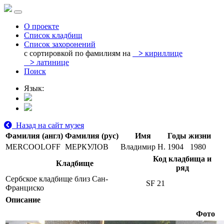
О проекте
Список кладбищ
Список захоронений
с сортировкой по фамилиям на
>
кириллице
>
латинице
Поиск
Язык:
Назад на сайт музея
Фамилия (англ)
Фамилия (рус)
Имя
Годы жизни
MERCOOLOFF
МЕРКУЛОВ
Владимир Н.
1904
1980
Код кладбища и
Кладбище
ряд
Сербское кладбище близ Сан-
SF 21
Франциско
Описание
Фото