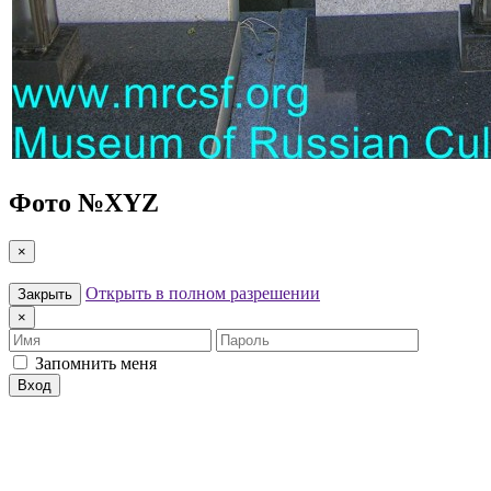
Фото №
XYZ
×
Открыть в полном разрешении
Закрыть
×
Имя
Пароль
Запомнить меня
Вход