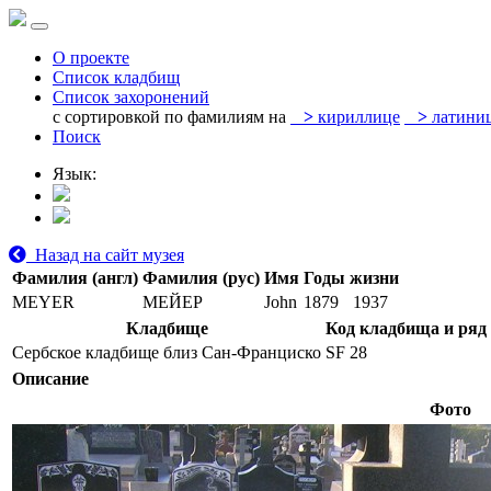
О проекте
Список кладбищ
Список захоронений
с сортировкой по фамилиям на
>
кириллице
>
латини
Поиск
Язык:
Назад на сайт музея
Фамилия (англ)
Фамилия (рус)
Имя
Годы жизни
MEYER
МЕЙЕР
John
1879
1937
Кладбище
Код кладбища и ряд
Сербское кладбище близ Сан-Франциско
SF 28
Описание
Фото