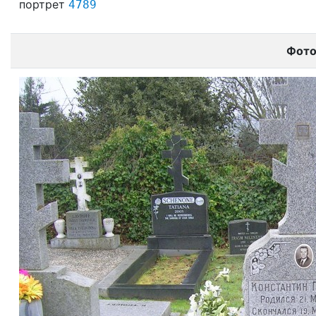
портрет
4789
Фот