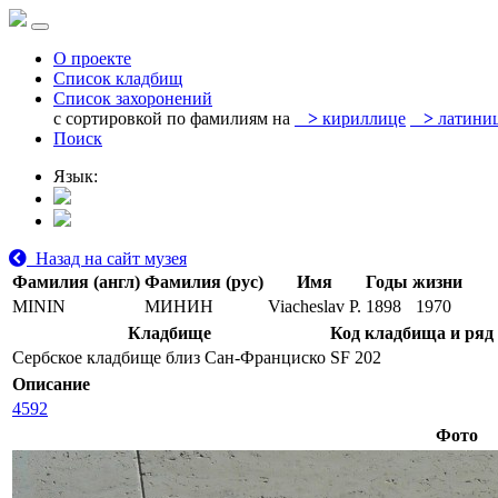
О проекте
Список кладбищ
Список захоронений
с сортировкой по фамилиям на
>
кириллице
>
латини
Поиск
Язык:
Назад на сайт музея
Фамилия (англ)
Фамилия (рус)
Имя
Годы жизни
MININ
МИНИН
Viacheslav P.
1898
1970
Кладбище
Код кладбища и ряд
Сербское кладбище близ Сан-Франциско
SF 202
Описание
4592
Фото