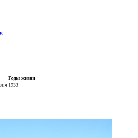
це
Годы жизни
вич
1933