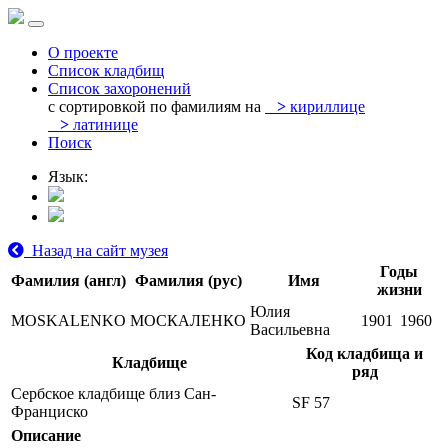
О проекте
Список кладбищ
Список захоронений
с сортировкой по фамилиям на
>
кириллице
>
латинице
Поиск
Язык:
Назад на сайт музея
Годы
Фамилия (англ)
Фамилия (рус)
Имя
жизни
Юлия
MOSKALENKO
МОСКАЛЕНКО
1901
1960
Васильевна
Код кладбища и
Кладбище
ряд
Сербское кладбище близ Сан-
SF 57
Франциско
Описание