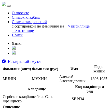
О проекте
Список кладбищ
Список захоронений
с сортировкой по фамилиям на
>
кириллице
>
латинице
Поиск
Язык:
Назад на сайт музея
Годы
Фамилия (англ)
Фамилия (рус)
Имя
жизни
Алексей
MUHIN
МУХИН
1896
1985
Александрович
Код кладбища и
Кладбище
ряд
Сербское кладбище близ Сан-
SF N34
Франциско
Описание