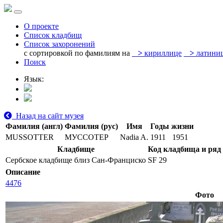
О проекте
Список кладбищ
Список захоронений
с сортировкой по фамилиям на
>
кириллице
>
латини
Поиск
Язык:
Назад на сайт музея
Фамилия (англ)
Фамилия (рус)
Имя
Годы жизни
MUSSOTTER
МУССОТЕР
Nadia A.
1911
1951
Кладбище
Код кладбища и ряд
Сербское кладбище близ Сан-Франциско
SF 29
Описание
4476
Фото