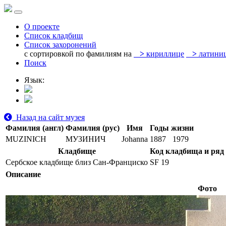
О проекте
Список кладбищ
Список захоронений
с сортировкой по фамилиям на
>
кириллице
>
латини
Поиск
Язык:
Назад на сайт музея
Фамилия (англ)
Фамилия (рус)
Имя
Годы жизни
MUZINICH
МУЗИНИЧ
Johanna
1887
1979
Кладбище
Код кладбища и ряд
Сербское кладбище близ Сан-Франциско
SF 19
Описание
Фото