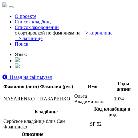
О проекте
Список кладбищ
Список захоронений
с сортировкой по фамилиям на
>
кириллице
>
латинице
Поиск
Язык:
Назад на сайт музея
Годы
Фамилия (англ)
Фамилия (рус)
Имя
жизни
Ольга
NASARENKO
НАЗАРЕНКО
1974
Владимировна
Код кладбища и
Кладбище
ряд
Сербское кладбище близ Сан-
SF 52
Франциско
Описание