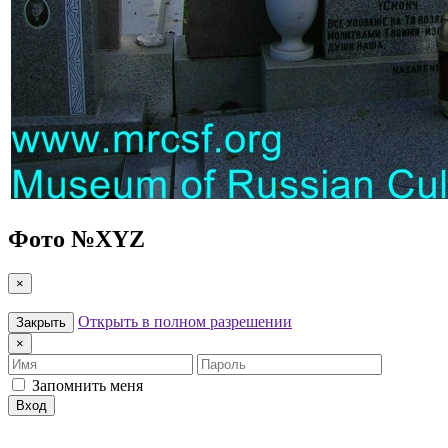
Фото №
XYZ
×
Открыть в полном разрешении
Закрыть
×
Имя
Пароль
Запомнить меня
Вход