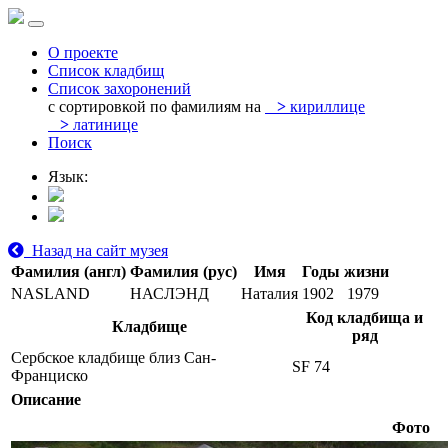
О проекте
Список кладбищ
Список захоронений
с сортировкой по фамилиям на
>
кириллице
>
латинице
Поиск
Язык:
Назад на сайт музея
Фамилия (англ)
Фамилия (рус)
Имя
Годы жизни
NASLAND
НАСЛЭНД
Наталия
1902
1979
Код кладбища и
Кладбище
ряд
Сербское кладбище близ Сан-
SF 74
Франциско
Описание
Фото