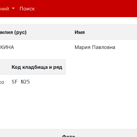
ений
Поиск
илия (рус)
Имя
ЧКИНА
Мария Павловна
Код кладбища и ряд
ко
SF N25
Фото