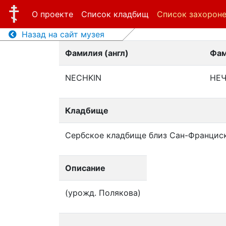
О проекте
Список кладбищ
Список захорон
Назад на сайт музея
Фамилия (англ)
Фам
NECHKIN
НЕ
Кладбище
Сербское кладбище близ Сан-Францис
Описание
(урожд. Полякова)