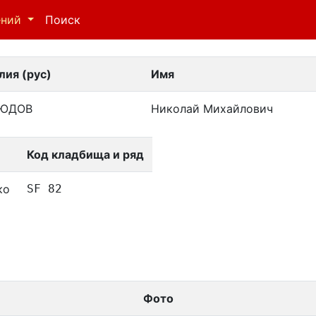
ений
Поиск
ия (рус)
Имя
ЮДОВ
Николай Михайлович
Код кладбища и ряд
ко
SF 82
Фото