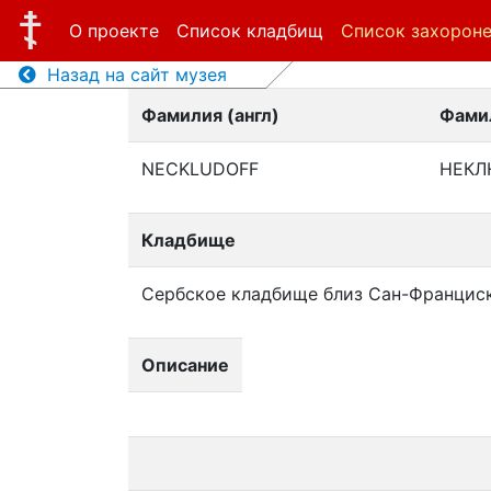
О проекте
Список кладбищ
Список захорон
Назад на сайт музея
Фамилия (англ)
Фамил
NECKLUDOFF
НЕКЛ
Кладбище
Сербское кладбище близ Сан-Францис
Описание