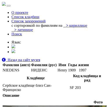
О проекте
Список кладбищ
Список захоронений
с сортировкой по фамилиям на
>
кириллице
>
латинице
Поиск
Язык:
Назад на сайт музея
Фамилия (англ)
Фамилия (рус)
Имя
Годы жизни
NIEDENS
НИДЕНС
Henry
1909
1997
Код кладбища и
Кладбище
ряд
Сербское кладбище близ Сан-
SF 203
Франциско
Описание
Фото