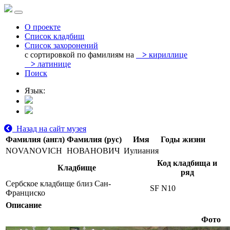
О проекте
Список кладбищ
Список захоронений
с сортировкой по фамилиям на
>
кириллице
>
латинице
Поиск
Язык:
Назад на сайт музея
Фамилия (англ)
Фамилия (рус)
Имя
Годы жизни
NOVANOVICH
НОВАНОВИЧ
Иулиания
Код кладбища и
Кладбище
ряд
Сербское кладбище близ Сан-
SF N10
Франциско
Описание
Фото