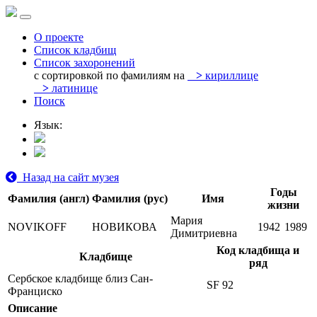
О проекте
Список кладбищ
Список захоронений
с сортировкой по фамилиям на
>
кириллице
>
латинице
Поиск
Язык:
Назад на сайт музея
Годы
Фамилия (англ)
Фамилия (рус)
Имя
жизни
Мария
NOVIKOFF
НОВИКОВА
1942
1989
Димитриевна
Код кладбища и
Кладбище
ряд
Сербское кладбище близ Сан-
SF 92
Франциско
Описание