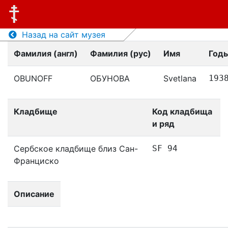
Назад на сайт музея
Фамилия (англ)
Фамилия (рус)
Имя
Год
OBUNOFF
ОБУНОВА
Svetlana
193
Кладбище
Код кладбища
и ряд
Сербское кладбище близ Сан-
SF 94
Франциско
Описание