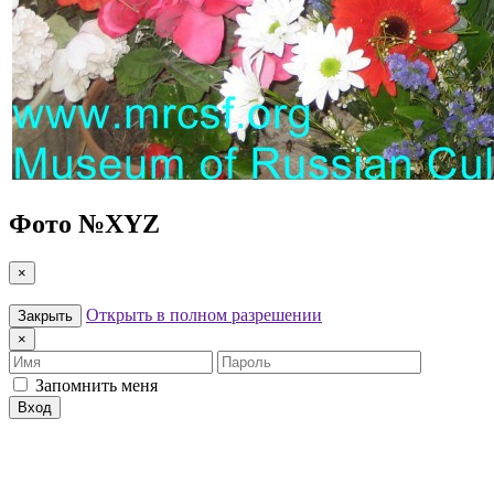
Фото №
XYZ
×
Открыть в полном разрешении
Закрыть
×
Имя
Пароль
Запомнить меня
Вход