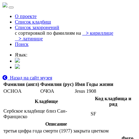
О проекте
Список кладбищ
Список захоронений
с сортировкой по фамилиям на
>
кириллице
>
латинице
Поиск
Язык:
Назад на сайт музея
Фамилия (англ)
Фамилия (рус)
Имя
Годы жизни
OCHOA
ОЧОА
Jesus
1908
Код кладбища и
Кладбище
ряд
Сербское кладбище близ Сан-
SF
Франциско
Описание
третья цифра года смерти (19?7) закрыта цветком
Фото