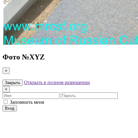
Фото №
XYZ
×
Открыть в полном разрешении
Закрыть
×
Имя
Пароль
Запомнить меня
Вход