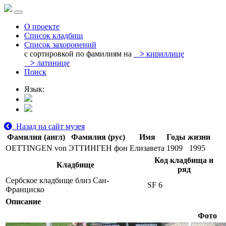
О проекте
Список кладбищ
Список захоронений
с сортировкой по фамилиям на
>
кириллице
>
латинице
Поиск
Язык:
Назад на сайт музея
Фамилия (англ)
Фамилия (рус)
Имя
Годы жизни
OETTINGEN von
ЭТТИНГЕН фон
Елизавета
1909
1995
Код кладбища и
Кладбище
ряд
Сербское кладбище близ Сан-
SF 6
Франциско
Описание
Фото