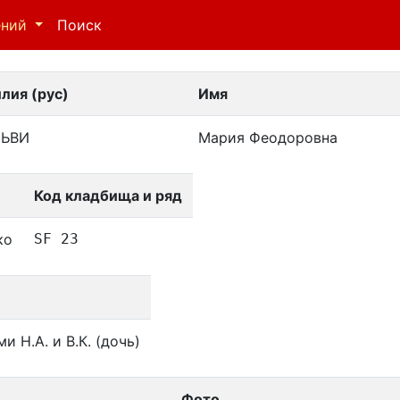
ений
Поиск
лия (рус)
Имя
ЛЬВИ
Мария Феодоровна
Код кладбища и ряд
ко
SF 23
 Н.А. и В.К. (дочь)
Фото