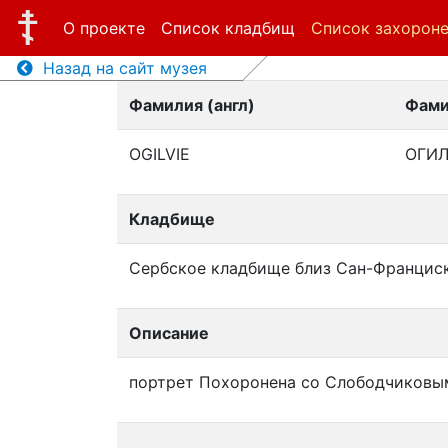
О проекте
Список кладбищ
Список захорон
Назад на сайт музея
Фамилия (англ)
Фами
OGILVIE
ОГИ
Кладбище
Сербское кладбище близ Сан-Францис
Описание
портрет Похоронена со Слободчиковыми