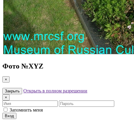
Фото №
XYZ
×
Открыть в полном разрешении
Закрыть
×
Имя
Пароль
Запомнить меня
Вход