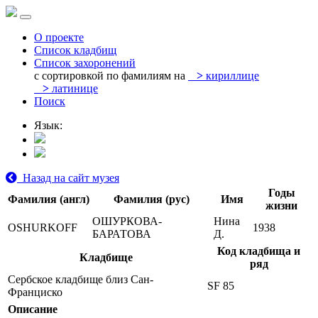
О проекте
Список кладбищ
Список захоронений
с сортировкой по фамилиям на
>
кириллице
>
латинице
Поиск
Язык:
Назад на сайт музея
Годы
Фамилия (англ)
Фамилия (рус)
Имя
жизни
ОШУРКОВА-
Нина
OSHURKOFF
1938
БАРАТОВА
Д.
Код кладбища и
Кладбище
ряд
Сербское кладбище близ Сан-
SF 85
Франциско
Описание