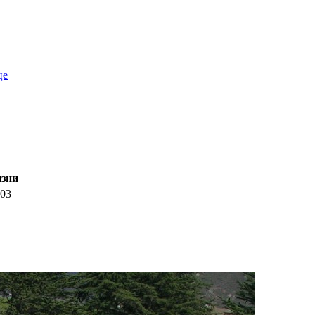
це
зни
03