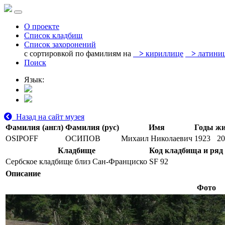
О проекте
Список кладбищ
Список захоронений
с сортировкой по фамилиям на
>
кириллице
>
латини
Поиск
Язык:
Назад на сайт музея
Фамилия (англ)
Фамилия (рус)
Имя
Годы жи
OSIPOFF
ОСИПОВ
Михаил Николаевич
1923
20
Кладбище
Код кладбища и ряд
Сербское кладбище близ Сан-Франциско
SF 92
Описание
Фото